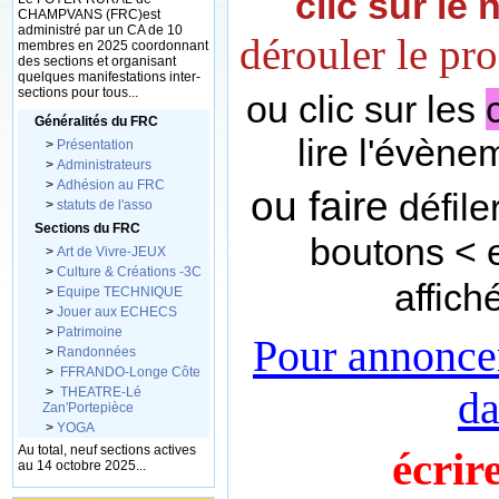
clic sur le
CHAMPVANS (FRC)est
administré par un CA de 10
dérouler le p
membres en 2025 coordonnant
des sections et organisant
quelques manifestations inter-
sections pour tous...
ou clic sur les
Généralités du FRC
lire l'évèn
>
Présentation
>
Administrateurs
>
Adhésion au FRC
ou faire
défile
>
statuts de l'asso
Sections du FRC
boutons < 
>
Art de Vivre-JEUX
>
Culture & Créations -3C
affich
>
Equipe TECHNIQUE
>
Jouer aux ECHECS
>
Patrimoine
Pour annonce
>
Randonnées
>
FFRANDO-Longe Côte
da
>
THEATRE-Lé
Zan'Portepièce
>
YOGA
Au total, neuf sections actives
écrir
au 14 octobre 2025...