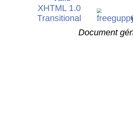
©
Document gén