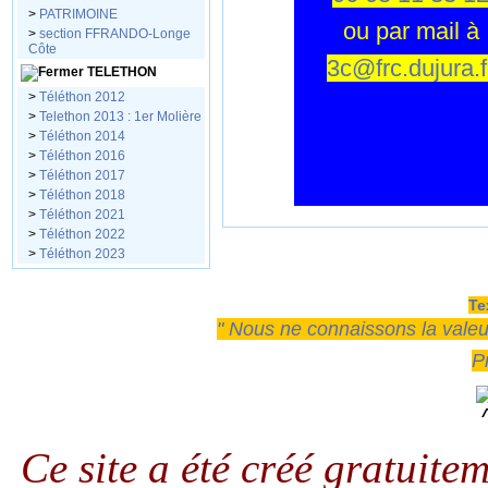
>
PATRIMOINE
ou par mail à
>
section FFRANDO-Longe
Côte
3c@frc.dujura.f
TELETHON
>
Téléthon 2012
>
Telethon 2013 : 1er Molière
>
Téléthon 2014
>
Téléthon 2016
>
Téléthon 2017
>
Téléthon 2018
>
Téléthon 2021
>
Téléthon 2022
>
Téléthon 2023
Te
" Nous ne connaissons la valeur 
P
Ce site a été créé gratuit