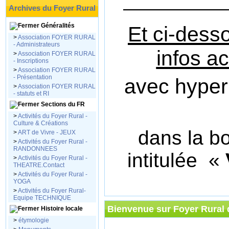
———————--
Archives du Foyer Rural
Généralités
Et ci-dess
>
Association FOYER RURAL
- Administrateurs
infos a
>
Association FOYER RURAL
- Inscriptions
>
Association FOYER RURAL
- Présentation
avec hyperl
>
Association FOYER RURAL
- statuts et RI
Sections du FR
>
Activités du Foyer Rural -
Culture & Créations
dans
la bo
>
ART de Vivre - JEUX
>
Activités du Foyer Rural -
RANDONNEES
intitulée «
>
Activités du Foyer Rural -
THEATRE.Contact
>
Activités du Foyer Rural -
YOGA
>
Activités du Foyer Rural-
Equipe TECHNIQUE
Bienvenue sur Foyer Rura
Histoire locale
>
étymologie