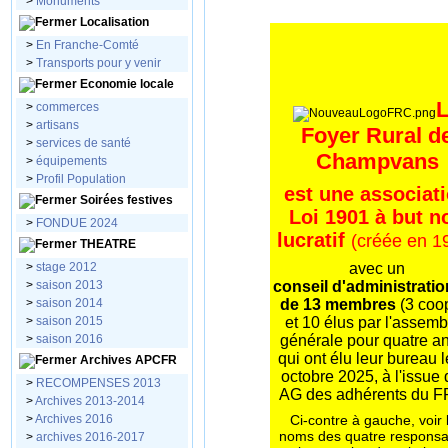
>
Monuments
Localisation
>
En Franche-Comté
>
Transports pour y venir
Economie locale
>
commerces
>
artisans
F
oyer Rural d
>
services de santé
Champvans
>
équipements
>
Profil Population
est une associat
Soirées festives
Loi 1901
à but n
>
FONDUE 2024
lucratif
(créée en 1
THEATRE
>
stage 2012
avec un
>
saison 2013
conseil d'administrati
>
saison 2014
de 13 membres
(3 coo
>
saison 2015
et 10 élus par l'assem
>
saison 2016
générale pour quatre an
qui ont élu leur
bureau l
Archives APCFR
octobre 2025, à l'issue d
>
RECOMPENSES 2013
AG des adhérents du F
>
Archives 2013-2014
Ci-contre à gauche, voir 
>
Archives 2016
noms des quatre responsa
>
archives 2016-2017