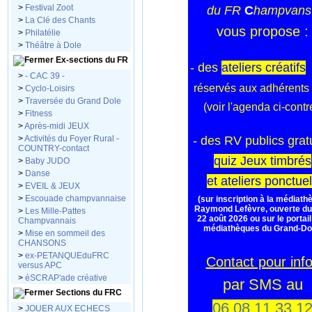
>
Festival Zoot
du
FR
C
hampvans
>
La Clé des Chants
vous propose :
>
Philatélie
>
Théâtre à Dole
Ex-sections du FR
- des
ateliers créatifs
>
- CAC 39 -
réservés aux adhérents
>
Cyclo-Loisirs
>
Traversée du Grand Dole
(voir l'agenda ci-cont
>
Fitness
>
Après-midi JEUX
>
Activités du Foyer Rural -
- des RV publics
grat
COUNTRY-contact
quiz
Jeux timbrés
>
Baby JUDO
>
Danse
et ateliers ponctue
>
EVEIL & JEUX
>
Escouade champvannaise
(sur inscription à la médiath
Raymond Lefèvre, ouverte du
>
Les Mille-Pattes
22 août 2026 ou sur le portai
Champvannais
médiathèques du Grand-Do
>
Mise en sommeil des
CHANSONS
>
ex-PETANQUEduFRC
Contact pour inf
versus APC
>
éSCRAP'ade créative
par SMS au
Sections du FRC
06 08 11 33 1
>
JOUER AUX ECHECS