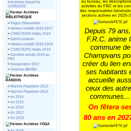
au bureau, les description
>
Archives d'avant le
activités du FRC et les con
31/08/2025
des responsables bénévol
Archives
sections actives en 2025-
BIBLIOTHEQUE
>
Pages Détournées
>
Ateliers créatifs 2016-2017
Depuis 79 ans,
>
CONCOURS Haïku 2018
F.R.C. anime l
>
Apéro'Lectures
>
Ateliers créatifs 2018-2019
commune de
>
CONCOURS Haïku 2019
Champvans po
>
Dernière année 2019 au
FRC
créer du lien en
>
Inauguration 2017
>
Séances BB-Bib'
ses habitants 
Archives
accueille auss
RANDOS
ceux des autr
>
Marche Populaire-2013
>
Marche Populaire-2014
communes…
>
en 2014
>
en 2015
On fêtera se
>
en 2016
>
En 2017
80 ans en 2027
>
En 2018
Archives YOGA
>
en 2016