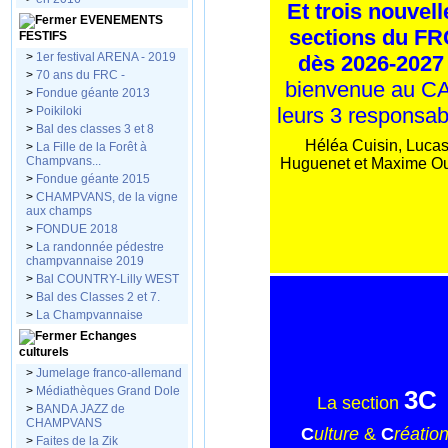
Et trois nouvell
EVENEMENTS
sections du F
FESTIFS
>
1er festival ARENA - 2019
dès 2026-2027 
>
70 ans du FRC -
bienvenue au CA
>
Fondue géante 2013
leurs 3 responsab
>
Poikiloki
>
Bal des classes 3 et 8
Héléa Cuisin, Luca
>
La Fille de la Forêt à
Champvans...
Huguenet et Maxime O
>
Fondue géante 2015
>
CHAMPVANS, de la vigne
aux champs
>
FONDUE 2018
>
La randonnée pédestre
champvannaise 2019
>
Bal COUNTRY-Lilly WEST
>
Bal des Classes 2 et 7.
>
La Champvannaise
Echanges
culturels
>
Jumelage franco-allemand
>
Médiathèques Grand Dole
3C
La section
>
BANDA JAZZ de
CHAMPVANS
C
ulture
&
C
réatio
>
Faites de la Zik