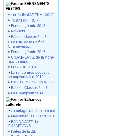
EVENEMENTS
FESTIFS
>
1er festival ARENA - 2019
>
70 ans du FRC -
>
Fondue géante 2013
>
Poikiloki
>
Bal des classes 3 et 8
>
La Fille de la Forêt à
Champvans...
>
Fondue géante 2015
>
CHAMPVANS, de la vigne
aux champs
>
FONDUE 2018
>
La randonnée pédestre
champvannaise 2019
>
Bal COUNTRY-Lilly WEST
>
Bal des Classes 2 et 7.
>
La Champvannaise
Echanges
culturels
>
Jumelage franco-allemand
>
Médiathèques Grand Dole
>
BANDA JAZZ de
CHAMPVANS
>
Faites de la Zik