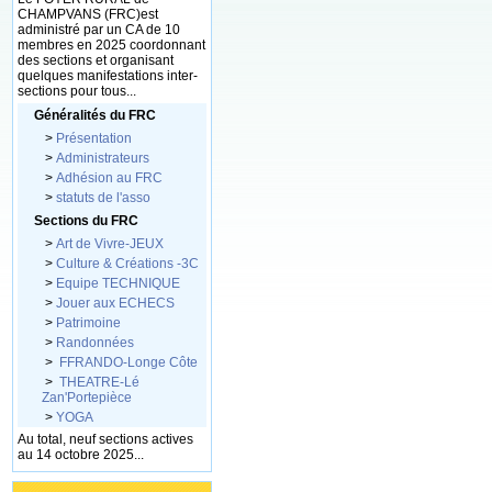
CHAMPVANS (FRC)est
administré par un CA de 10
membres en 2025 coordonnant
des sections et organisant
quelques manifestations inter-
sections pour tous...
Généralités du FRC
>
Présentation
>
Administrateurs
>
Adhésion au FRC
>
statuts de l'asso
Sections du FRC
>
Art de Vivre-JEUX
>
Culture & Créations -3C
>
Equipe TECHNIQUE
>
Jouer aux ECHECS
>
Patrimoine
>
Randonnées
>
FFRANDO-Longe Côte
>
THEATRE-Lé
Zan'Portepièce
>
YOGA
Au total, neuf sections actives
au 14 octobre 2025...