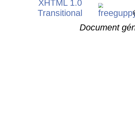
©
Document gén