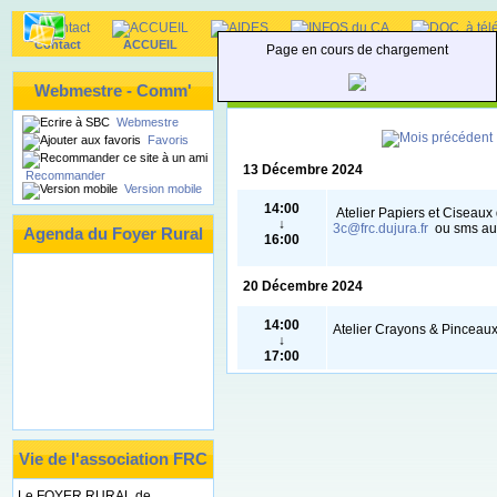
Contact
ACCUEIL
AIDES
INFOS du CA
DOC. à téléc
Page en cours de chargement
Agenda : Décembre 2024
Webmestre - Comm'
Webmestre
Favoris
13 Décembre 2024
Recommander
Version mobile
14:00
Atelier Papiers et Ciseaux 
↓
3c@frc.dujura.fr
ou sms au
Agenda du Foyer Rural
16:00
20 Décembre 2024
14:00
Atelier Crayons & Pinceaux
↓
17:00
Vie de l'association FRC
Le FOYER RURAL de