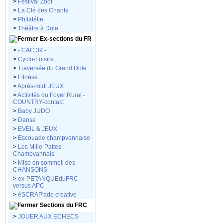
>
Festival Zoot
>
La Clé des Chants
>
Philatélie
>
Théâtre à Dole
Ex-sections du FR
>
- CAC 39 -
>
Cyclo-Loisirs
>
Traversée du Grand Dole
>
Fitness
>
Après-midi JEUX
>
Activités du Foyer Rural -
COUNTRY-contact
>
Baby JUDO
>
Danse
>
EVEIL & JEUX
>
Escouade champvannaise
>
Les Mille-Pattes
Champvannais
>
Mise en sommeil des
CHANSONS
>
ex-PETANQUEduFRC
versus APC
>
éSCRAP'ade créative
Sections du FRC
>
JOUER AUX ECHECS