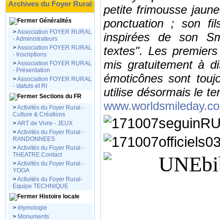
Archives du Foyer Rural
petite frimousse jaune
ponctuation ; son fi
Généralités
>
Association FOYER RURAL
inspirées de son Sm
- Administrateurs
>
Association FOYER RURAL
textes". Les premier
- Inscriptions
mis gratuitement à di
>
Association FOYER RURAL
- Présentation
émoticônes sont touj
>
Association FOYER RURAL
- statuts et RI
utilise désormais le te
Sections du FR
www.worldsmileday.c
>
Activités du Foyer Rural -
Culture & Créations
>
ART de Vivre - JEUX
>
Activités du Foyer Rural -
RANDONNEES
>
Activités du Foyer Rural -
THEATRE.Contact
>
Activités du Foyer Rural -
YOGA
>
Activités du Foyer Rural-
Equipe TECHNIQUE
Histoire locale
>
étymologie
>
Monuments