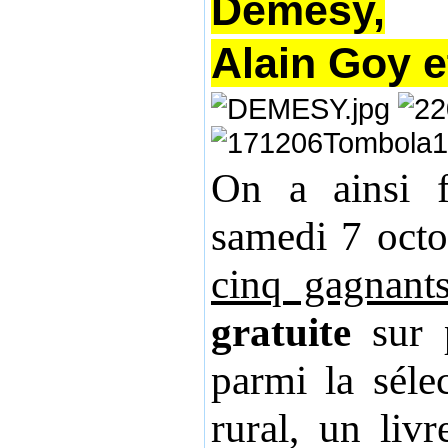
Demesy,
Alain Goy e
On a ainsi f
samedi 7 octo
cinq gagnants
gratuite
sur p
parmi la séle
rural, un liv