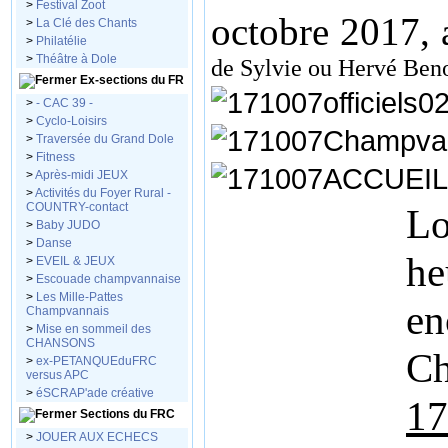
>
Festival Zoot
octobre 2017, 
>
La Clé des Chants
>
Philatélie
>
Théâtre à Dole
de Sylvie ou Hervé Ben
Ex-sections du FR
>
- CAC 39 -
>
Cyclo-Loisirs
>
Traversée du Grand Dole
>
Fitness
>
Après-midi JEUX
>
Activités du Foyer Rural -
COUNTRY-contact
Lo
>
Baby JUDO
>
Danse
h
>
EVEIL & JEUX
>
Escouade champvannaise
>
Les Mille-Pattes
en
Champvannais
>
Mise en sommeil des
CHANSONS
C
>
ex-PETANQUEduFRC
versus APC
>
éSCRAP'ade créative
1
Sections du FRC
>
JOUER AUX ECHECS