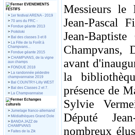
EVENEMENTS
Messieurs le 
FESTIFS
>
1er festival ARENA - 2019
Jean-Pascal F
>
70 ans du FRC -
>
Fondue géante 2013
>
Poikiloki
Jean-Baptist
>
Bal des classes 3 et 8
>
La Fille de la Forêt à
Champvans, D
Champvans...
>
Fondue géante 2015
>
CHAMPVANS, de la vigne
avant d'inaugu
aux champs
>
FONDUE 2018
la bibliothè
>
La randonnée pédestre
champvannaise 2019
>
Bal COUNTRY-Lilly WEST
présence de Ma
>
Bal des Classes 2 et 7.
>
La Champvannaise
Echanges
Sylvie Verme
culturels
>
Jumelage franco-allemand
Député Jea
>
Médiathèques Grand Dole
>
BANDA JAZZ de
CHAMPVANS
nombreux élus
>
Faites de la Zik