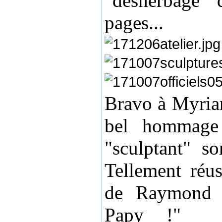
"désherbage" d
pages...
Bravo à Myria
bel hommage
"sculptant" so
Tellement réus
de Raymond s
Papy !" l