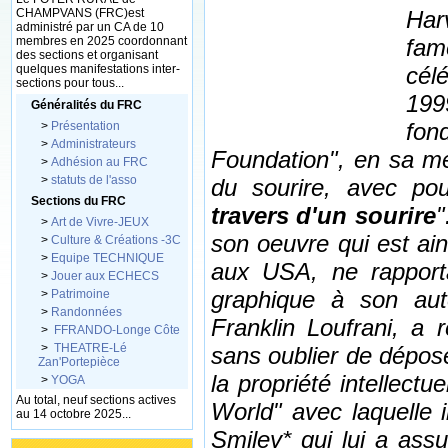
CHAMPVANS (FRC)est
Harv
administré par un CA de 10
membres en 2025 coordonnant
fam
des sections et organisant
quelques manifestations inter-
cél
sections pour tous...
199
Généralités du FRC
fon
>
Présentation
>
Administrateurs
Foundation", en sa m
>
Adhésion au FRC
>
statuts de l'asso
du sourire, avec po
Sections du FRC
travers d'un sourire
"
>
Art de Vivre-JEUX
son oeuvre qui est ain
>
Culture & Créations -3C
>
Equipe TECHNIQUE
aux USA, ne rapport
>
Jouer aux ECHECS
graphique à son aute
>
Patrimoine
>
Randonnées
Franklin Loufrani, a r
>
FFRANDO-Longe Côte
>
THEATRE-Lé
sans oublier de déposer
Zan'Portepièce
la propriété intellectu
>
YOGA
Au total, neuf sections actives
World" avec laquelle
au 14 octobre 2025...
Smiley* qui lui a assur