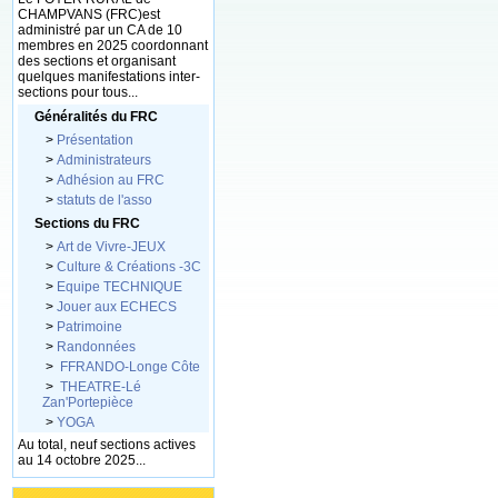
CHAMPVANS (FRC)est
administré par un CA de 10
membres en 2025 coordonnant
des sections et organisant
quelques manifestations inter-
sections pour tous...
Généralités du FRC
>
Présentation
>
Administrateurs
>
Adhésion au FRC
>
statuts de l'asso
Sections du FRC
>
Art de Vivre-JEUX
>
Culture & Créations -3C
>
Equipe TECHNIQUE
>
Jouer aux ECHECS
>
Patrimoine
>
Randonnées
>
FFRANDO-Longe Côte
>
THEATRE-Lé
Zan'Portepièce
>
YOGA
Au total, neuf sections actives
au 14 octobre 2025...