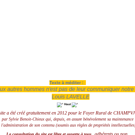
Texte à méditer :
ux autres hommes n'est pas de leur communiquer notre ric
Louis LAVELLE
Haut
site a été créé gratuitement en 2012 pour le Foyer Rural de CHAMPV
par Sylvie Benoit-Chieux qui, depuis, en assure
bénévolement
sa maintenance
t l'administration de son contenu (soumis aux règles de propriétés intellectuelles
adhérents ou non,
La consultation du site est libre et ouverte à tous,