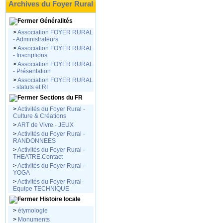
Archives du Foyer Rural
Généralités
>
Association FOYER RURAL
- Administrateurs
>
Association FOYER RURAL
- Inscriptions
>
Association FOYER RURAL
- Présentation
>
Association FOYER RURAL
- statuts et RI
Sections du FR
>
Activités du Foyer Rural -
Culture & Créations
>
ART de Vivre - JEUX
>
Activités du Foyer Rural -
RANDONNEES
>
Activités du Foyer Rural -
THEATRE.Contact
>
Activités du Foyer Rural -
YOGA
>
Activités du Foyer Rural-
Equipe TECHNIQUE
Histoire locale
>
étymologie
>
Monuments