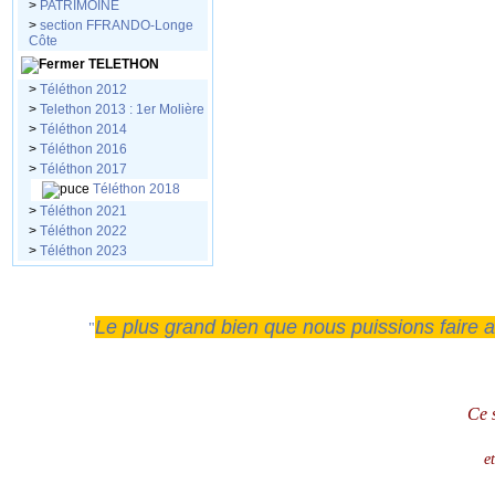
>
PATRIMOINE
>
section FFRANDO-Longe
Côte
TELETHON
>
Téléthon 2012
>
Telethon 2013 : 1er Molière
>
Téléthon 2014
>
Téléthon 2016
>
Téléthon 2017
Téléthon 2018
>
Téléthon 2021
>
Téléthon 2022
>
Téléthon 2023
Le plus grand bien que nous puissions faire a
"
Ce 
e