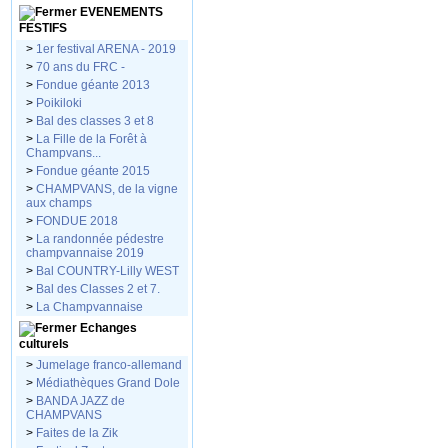
EVENEMENTS
FESTIFS
>
1er festival ARENA - 2019
>
70 ans du FRC -
>
Fondue géante 2013
>
Poikiloki
>
Bal des classes 3 et 8
>
La Fille de la Forêt à
Champvans...
>
Fondue géante 2015
>
CHAMPVANS, de la vigne
aux champs
>
FONDUE 2018
>
La randonnée pédestre
champvannaise 2019
>
Bal COUNTRY-Lilly WEST
>
Bal des Classes 2 et 7.
>
La Champvannaise
Echanges
culturels
>
Jumelage franco-allemand
>
Médiathèques Grand Dole
>
BANDA JAZZ de
CHAMPVANS
>
Faites de la Zik