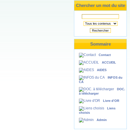
Chercher un mot du site
Rechercher
Sommaire
Contact
ACCUEIL
AIDES
INFOS du
CA
DOC.
à télécharger
Livre d'OR
Liens
choisis
Admin