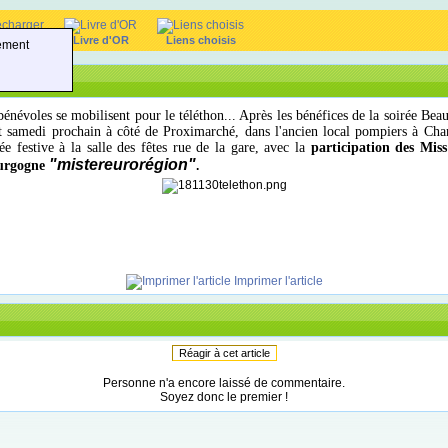
harger
Livre d'OR
Liens choisis
ement
oles se mobilisent pour le téléthon... Après les bénéfices de la soirée Beauj
 et samedi prochain à côté de Proximarché, dans l'ancien local pompiers à Ch
e festive à la salle des fêtes rue de la gare, avec la
participation des Mis
"mistereurorégion"
ourgogne
.
Imprimer l'article
Réagir à cet article
Personne n'a encore laissé de commentaire.
Soyez donc le premier !