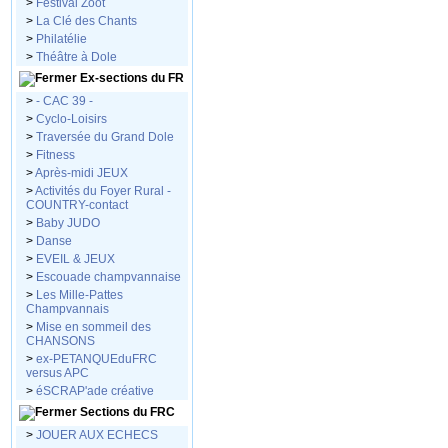
>
Festival Zoot
>
La Clé des Chants
>
Philatélie
>
Théâtre à Dole
Ex-sections du FR
>
- CAC 39 -
>
Cyclo-Loisirs
>
Traversée du Grand Dole
>
Fitness
>
Après-midi JEUX
>
Activités du Foyer Rural -
COUNTRY-contact
>
Baby JUDO
>
Danse
>
EVEIL & JEUX
>
Escouade champvannaise
>
Les Mille-Pattes
Champvannais
>
Mise en sommeil des
CHANSONS
>
ex-PETANQUEduFRC
versus APC
>
éSCRAP'ade créative
Sections du FRC
>
JOUER AUX ECHECS