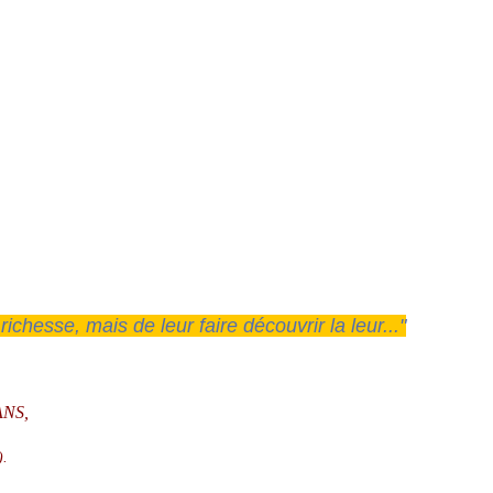
hesse, mais de leur faire découvrir la leur..."
ANS,
).