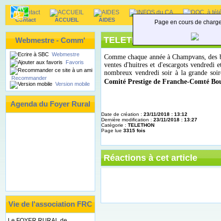
Contact
ACCUEIL
AIDES
INFOS du CA
DOC. à téléc
Page en cours de charg
TELETHON - Téléthon 2018
Webmestre - Comm'
Webmestre
Comme chaque année à Champvans, des bénév
Favoris
ventes d'huitres et d'escargots vendredi
nombreux vendredi soir à la grande soiré
Recommander
Comité Prestige de Franche-Comté B
Version mobile
Agenda du Foyer Rural
Date de création :
23/11/2018 : 13:12
Dernière modification :
23/11/2018 : 13:27
Catégorie :
TELETHON
Page lue
3315 fois
Réactions à cet article
Vie de l'association FRC
Le FOYER RURAL de