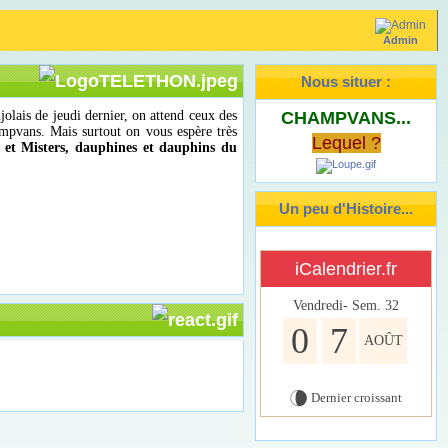
Admin
Nous situer :
olais de jeudi dernier, on attend ceux des
CHAMPVANS...
ampvans.
Mais surtout on vous espère très
Lequel ?
s et Misters, dauphines et dauphins du
Un peu d'Histoire...
iCalendrier.fr
Vendredi- Sem.
32
0
7
AOÛT
Dernier croissant