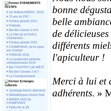
EVENEMENTS
bonne dégusta
FESTIFS
>
1er festival ARENA - 2019
>
70 ans du FRC -
belle ambianc
>
Fondue géante 2013
>
Poikiloki
de délicieuses
>
Bal des classes 3 et 8
>
La Fille de la Forêt à
Champvans...
différents mie
>
Fondue géante 2015
>
CHAMPVANS, de la vigne
aux champs
l'apiculteur !
>
FONDUE 2018
>
La randonnée pédestre
champvannaise 2019
>
Bal COUNTRY-Lilly WEST
>
Bal des Classes 2 et 7.
>
La Champvannaise
Merci à lui et
Echanges
culturels
adhérents.
» M
>
Jumelage franco-allemand
>
Médiathèques Grand Dole
>
BANDA JAZZ de
CHAMPVANS
>
Faites de la Zik