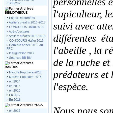
personnelles e
31/08/2025
Archives
l'apiculteur, l
BIBLIOTHEQUE
>
Pages Détournées
suivi avec att
>
Ateliers créatifs 2016-2017
>
CONCOURS Haïku 2018
>
Apéro'Lectures
différentes ét
>
Ateliers créatifs 2018-2019
>
CONCOURS Haïku 2019
>
Dernière année 2019 au
l'abeille , la
ré
FRC
>
Inauguration 2017
>
Séances BB-Bib'
de la ruche et 
Archives
RANDOS
prédateurs et
>
Marche Populaire-2013
>
Marche Populaire-2014
>
en 2014
l'espèce.
>
en 2015
>
en 2016
>
En 2017
>
En 2018
Archives YOGA
Nous nous som
>
en 2016