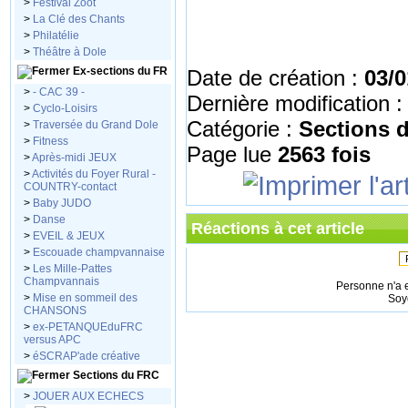
>
Festival Zoot
>
La Clé des Chants
>
Philatélie
>
Théâtre à Dole
Ex-sections du FR
Date de création :
03/0
>
- CAC 39 -
Dernière modification 
>
Cyclo-Loisirs
Catégorie :
Sections 
>
Traversée du Grand Dole
>
Fitness
Page lue
2563 fois
>
Après-midi JEUX
>
Activités du Foyer Rural -
COUNTRY-contact
>
Baby JUDO
>
Danse
Réactions à cet article
>
EVEIL & JEUX
>
Escouade champvannaise
>
Les Mille-Pattes
Champvannais
Personne n'a 
>
Mise en sommeil des
Soy
CHANSONS
>
ex-PETANQUEduFRC
versus APC
>
éSCRAP'ade créative
Sections du FRC
>
JOUER AUX ECHECS