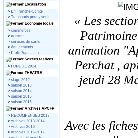
Localisation
>
En Franche-Comté
« Les sectio
>
Transports pour y venir
Economie locale
>
commerces
Patrimoine
>
artisans
>
services de santé
animation "A
>
équipements
>
Profil Population
Soirées festives
Perchat , ap
>
FONDUE 2024
THEATRE
jeudi 28 Ma
>
stage 2012
>
saison 2013
>
saison 2014
>
saison 2015
>
saison 2016
Archives APCFR
>
RECOMPENSES 2013
Avec les fiche
>
Archives 2013-2014
>
Archives 2016
>
archives 2016-2017
>
Archives d'avant le