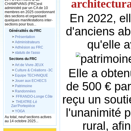
architectur
CHAMPVANS (FRC)est
administré par un CA de 10
membres en 2025 coordonnant
En 2022, el
des sections et organisant
quelques manifestations inter-
sections pour tous...
d'anciens ab
Généralités du FRC
>
Présentation
qu'elle a
>
Administrateurs
>
Adhésion au FRC
>
statuts de l'asso
Sections du FRC
>
Art de Vivre-JEUX
Elle a obte
>
Culture & Créations -3C
>
Equipe TECHNIQUE
>
Jouer aux ECHECS
de 500 € par
>
Patrimoine
>
Randonnées
reçu un souti
>
FFRANDO-Longe Côte
>
THEATRE-Lé
Zan'Portepièce
l'unanimité 
>
YOGA
Au total, neuf sections actives
au 14 octobre 2025...
rural,
afi