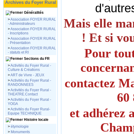
Archives du Foyer Rural
d'autre
Généralités
Mais elle ma
>
Association FOYER RURAL
- Administrateurs
>
Association FOYER RURAL
! Et si vo
- Inscriptions
>
Association FOYER RURAL
- Présentation
>
Association FOYER RURAL
Pour tou
- statuts et RI
Sections du FR
concernant
>
Activités du Foyer Rural -
Culture & Créations
>
ART de Vivre - JEUX
contactez Ma
>
Activités du Foyer Rural -
RANDONNEES
>
Activités du Foyer Rural -
60 
THEATRE.Contact
>
Activités du Foyer Rural -
YOGA
et adhérez 
>
Activités du Foyer Rural-
Equipe TECHNIQUE
Histoire locale
Champ
>
étymologie
>
Monuments