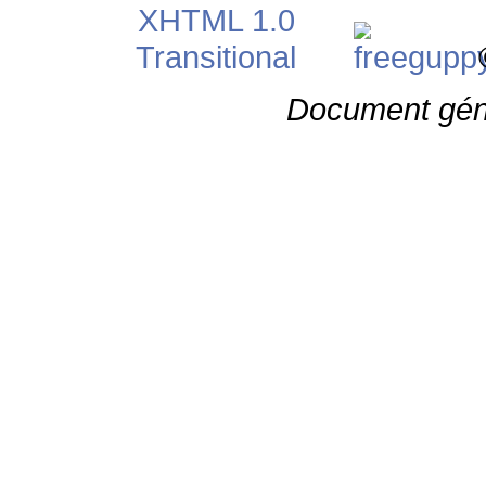
©
Document gén