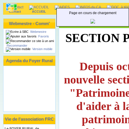
Contact
ACCUEIL
AIDES
INFOS du CA
DOC. à téléc
Page en cours de chargement
Sections du FRC - PATRIM
Webmestre - Comm'
Webmestre
SECTION 
Favoris
Recommander
Version mobile
Agenda du Foyer Rural
Depuis oc
nouvelle sect
"Patrimoine
d'aider à 
patrimoin
Vie de l'association FRC
Le FOYER RURAL de