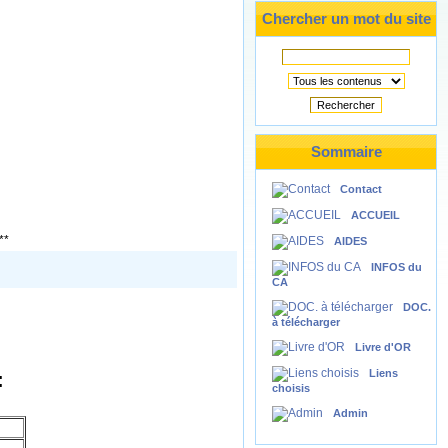
Chercher un mot du site
Rechercher
Sommaire
Contact
ACCUEIL
**
AIDES
INFOS du
CA
DOC.
à télécharger
Livre d'OR
Liens
:
choisis
Admin