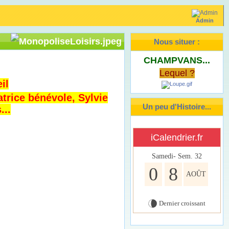
Admin
Nous situer :
CHAMPVANS...
Lequel ?
il
trice bénévole, Sylvie
Un peu d'Histoire...
...
iCalendrier.fr
Samedi- Sem.
32
0
8
AOÛT
Dernier croissant