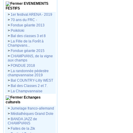
EVENEMENTS
FESTIFS
>
1er festival ARENA - 2019
>
70 ans du FRC -
>
Fondue géante 2013
>
Poikiloki
>
Bal des classes 3 et 8
>
La Fille de la Forêt à
Champvans...
>
Fondue géante 2015
>
CHAMPVANS, de la vigne
aux champs
>
FONDUE 2018
>
La randonnée pédestre
champvannaise 2019
>
Bal COUNTRY-Lilly WEST
>
Bal des Classes 2 et 7.
>
La Champvannaise
Echanges
culturels
>
Jumelage franco-allemand
>
Médiathèques Grand Dole
>
BANDA JAZZ de
CHAMPVANS
>
Faites de la Zik