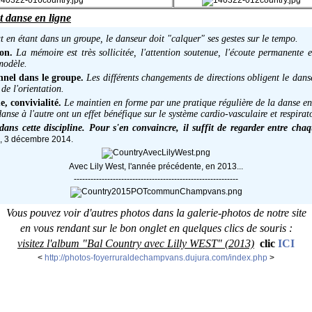
t danse en ligne
t en étant dans un groupe, le danseur doit "calquer" ses gestes sur le tempo.
on.
La mémoire est très sollicitée, l'attention soutenue, l'écoute permanente e
modèle.
nnel dans le groupe.
Les différents changements de directions obligent le dan
de l'orientation.
, convivialité.
Le maintien en forme par une pratique régulière de la danse en 
se à l'autre ont un effet bénéfique sur le système cardio-vasculaire et respirato
 dans cette discipline. Pour s'en convaincre, il suffit de regarder entre ch
 3 décembre 2014.
Avec Lily West, l'année précédente, en 2013...
-----------------------------------------------------------
Vous pouvez voir d'autres photos dans la galerie-photos de notre site
en vous rendant sur le bon onglet en quelques clics de souris :
visitez l'album "Bal Country avec Lilly WEST" (2013)
clic
ICI
<
http://photos-foyerruraldechampvans.dujura.com/index.php
>