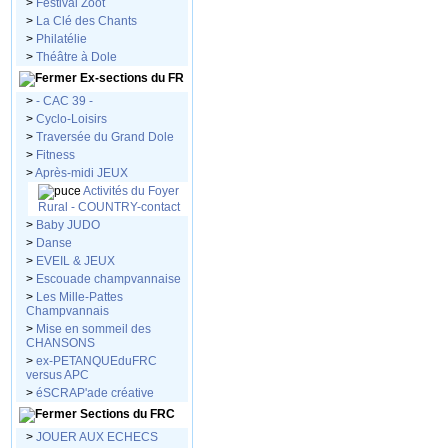
>
Festival Zoot
>
La Clé des Chants
>
Philatélie
>
Théâtre à Dole
Ex-sections du FR
>
- CAC 39 -
>
Cyclo-Loisirs
>
Traversée du Grand Dole
>
Fitness
>
Après-midi JEUX
Activités du Foyer
Rural - COUNTRY-contact
>
Baby JUDO
>
Danse
>
EVEIL & JEUX
>
Escouade champvannaise
>
Les Mille-Pattes
Champvannais
>
Mise en sommeil des
CHANSONS
>
ex-PETANQUEduFRC
versus APC
>
éSCRAP'ade créative
Sections du FRC
>
JOUER AUX ECHECS