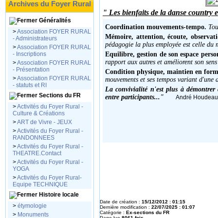
Archives du Foyer Rural
" Les bienfaits de la danse country e
Généralités
Coordination mouvements-tempo.
Tou
>
Association FOYER RURAL
Mémoire, attention, écoute, observati
- Administrateurs
pédagogie la plus employée est celle du 
>
Association FOYER RURAL
- Inscriptions
Equilibre, gestion de son espace perso
rapport aux autres et améliorent son sens 
>
Association FOYER RURAL
- Présentation
Condition physique, maintien en forme
>
Association FOYER RURAL
mouvements et ses tempos variant d'une dan
- statuts et RI
La convivialité n'est plus à démontrer
Sections du FR
entre participants..."
André Houdeau,
>
Activités du Foyer Rural -
Culture & Créations
>
ART de Vivre - JEUX
>
Activités du Foyer Rural -
RANDONNEES
>
Activités du Foyer Rural -
THEATRE.Contact
>
Activités du Foyer Rural -
YOGA
>
Activités du Foyer Rural-
Equipe TECHNIQUE
Histoire locale
Date de création :
15/12/2012 : 01:15
>
étymologie
Dernière modification :
22/07/2025 : 01:07
Catégorie :
Ex-sections du FR
>
Monuments
Page lue
8061 fois