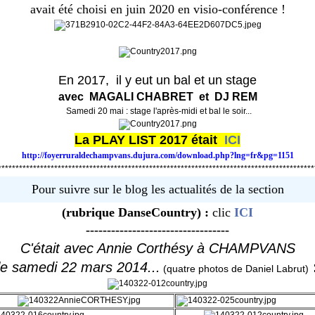
avait été choisi en juin 2020 en visio-conférence !
En 2017, il y eut un bal et un stage
avec MAGALI CHABRET et DJ REM
Samedi 20 mai : stage l'après-midi et bal le soir...
La PLAY LIST 2017 était
ICI
http://foyerruraldechampvans.dujura.com/download.php?lng=fr&pg=1151
******************************************************************************************
Pour suivre sur le blog les actualités de la section
(rubrique DanseCountry) :
clic
ICI
----------------------------------
C'était avec Annie Corthésy à CHAMPVANS
le samedi 22 mars 2014...
(quatre photos de Daniel Labrut)