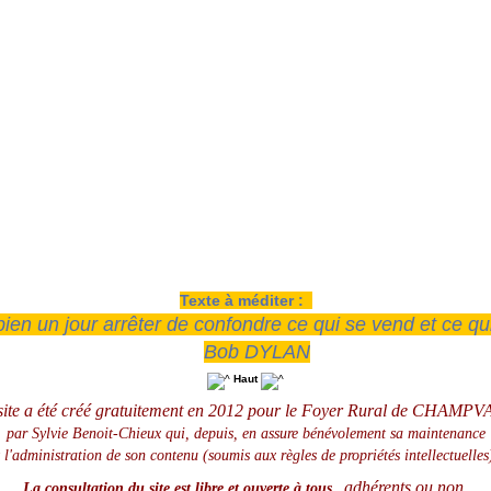
Texte à méditer :
 bien un jour arrêter de confondre ce qui se vend et ce qui
Bob DYLAN
Haut
site a été créé gratuitement en 2012 pour le Foyer Rural de CHAMPV
par Sylvie Benoit-Chieux qui, depuis, en assure
bénévolement
sa maintenance
t l'administration de son contenu (soumis aux règles de propriétés intellectuelles
adhérents ou non,
La consultation du site est libre et ouverte à tous,