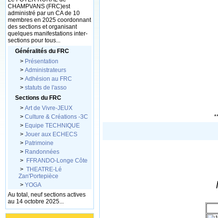
CHAMPVANS (FRC)est
administré par un CA de 10
membres en 2025 coordonnant
des sections et organisant
quelques manifestations inter-
sections pour tous...
Généralités du FRC
>
Présentation
>
Administrateurs
>
Adhésion au FRC
>
statuts de l'asso
Sections du FRC
>
Art de Vivre-JEUX
>
Culture & Créations -3C
*
>
Equipe TECHNIQUE
>
Jouer aux ECHECS
>
Patrimoine
>
Randonnées
>
FFRANDO-Longe Côte
>
THEATRE-Lé
Zan'Portepièce
>
YOGA
Au total, neuf sections actives
au 14 octobre 2025...