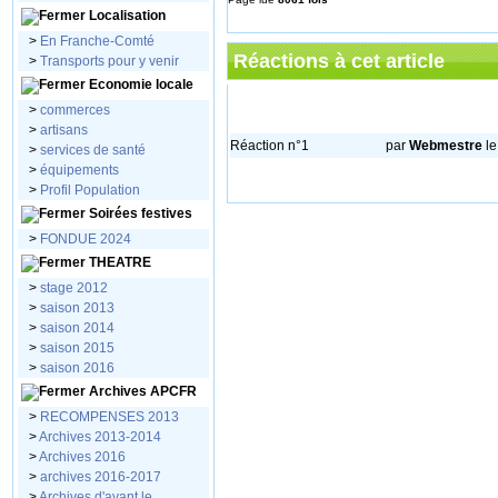
Localisation
>
En Franche-Comté
Réactions à cet article
>
Transports pour y venir
Economie locale
>
commerces
>
artisans
Réaction n°1
par
Webmestre
le
>
services de santé
>
équipements
>
Profil Population
Soirées festives
>
FONDUE 2024
THEATRE
>
stage 2012
>
saison 2013
>
saison 2014
>
saison 2015
>
saison 2016
Archives APCFR
>
RECOMPENSES 2013
>
Archives 2013-2014
>
Archives 2016
>
archives 2016-2017
>
Archives d'avant le