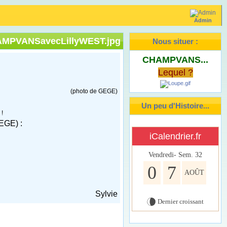
Admin
Nous situer :
CHAMPVANS...
Lequel ?
(photo de GEGE)
Un peu d'Histoire...
!
EGE) :
iCalendrier.fr
Vendredi- Sem.
32
0
7
AOÛT
Sylvie
Dernier croissant