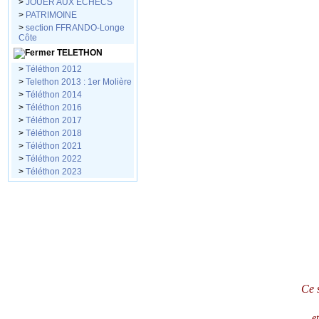
>
JOUER AUX ECHECS
>
PATRIMOINE
>
section FFRANDO-Longe
Côte
TELETHON
>
Téléthon 2012
>
Telethon 2013 : 1er Molière
>
Téléthon 2014
>
Téléthon 2016
>
Téléthon 2017
>
Téléthon 2018
>
Téléthon 2021
>
Téléthon 2022
>
Téléthon 2023
Ce 
e