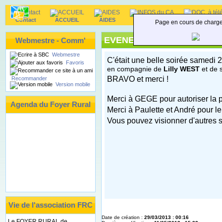
Contact
ACCUEIL
AIDES
INFOS du CA
DOC. à téléc
Page en cours de charg
EVENEMENTS FESTIFS - Ba
Webmestre - Comm'
Webmestre
C'était une belle soirée samedi
Favoris
en compagnie de
Lilly WEST
et de s
BRAVO et merci !
Recommander
Version mobile
Merci à GEGE pour autoriser la p
Agenda du Foyer Rural
Merci à Paulette et André pour le
Vous pouvez visionner d'autres 
Vie de l'association FRC
Date de création :
29/03/2013 : 00:16
Le FOYER RURAL de