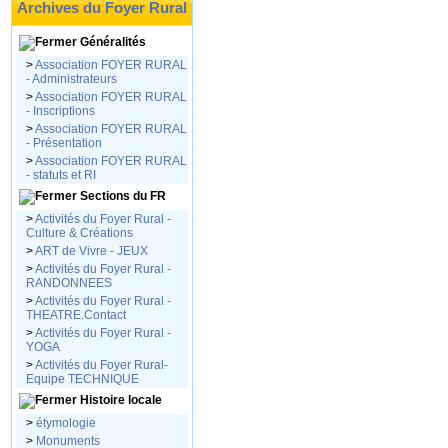
Archives du Foyer Rural
Généralités
>
Association FOYER RURAL
- Administrateurs
>
Association FOYER RURAL
- Inscriptions
>
Association FOYER RURAL
- Présentation
>
Association FOYER RURAL
- statuts et RI
Sections du FR
>
Activités du Foyer Rural -
Culture & Créations
>
ART de Vivre - JEUX
>
Activités du Foyer Rural -
RANDONNEES
>
Activités du Foyer Rural -
THEATRE.Contact
>
Activités du Foyer Rural -
YOGA
>
Activités du Foyer Rural-
Equipe TECHNIQUE
Histoire locale
>
étymologie
>
Monuments