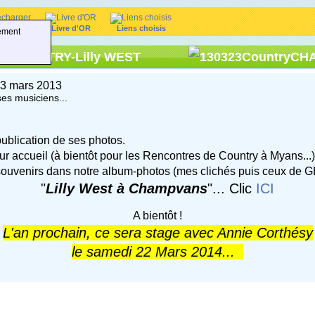
harger
Livre d'OR
Liens choisis
ement
l COUNTRY-Lilly WEST
 23 mars 2013
es musiciens...
ublication de ses photos.
ur accueil (à bientôt pour les Rencontres de Country à Myans...)
souvenirs dans notre album-photos (mes clichés puis ceux de G
"
Lilly West à Champvans
"... Clic
ICI
A bientôt !
L'an prochain, ce sera stage avec Annie Corthésy
le samedi 22 Mars 2014...