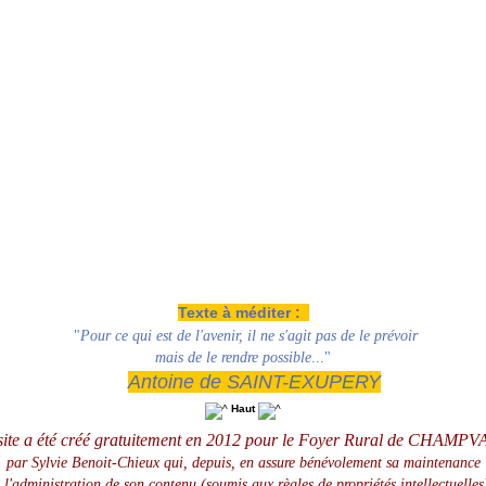
Texte à méditer :
"
Pour ce qui est de l'avenir, il ne s'agit pas de le prévoir
mais de le rendre possible
..."
Antoine de SAINT-EXUPERY
Haut
site a été créé gratuitement en 2012 pour le Foyer Rural de CHAMPV
par Sylvie Benoit-Chieux qui, depuis, en assure
bénévolement
sa maintenance
t l'administration de son contenu (soumis aux règles de propriétés intellectuelles