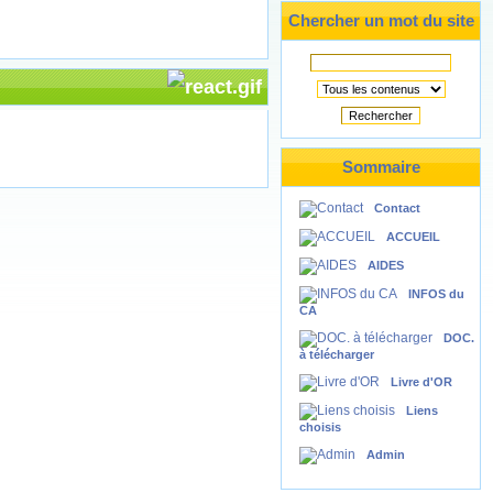
Chercher un mot du site
Rechercher
Sommaire
Contact
ACCUEIL
AIDES
INFOS du
CA
DOC.
à télécharger
Livre d'OR
Liens
choisis
Admin