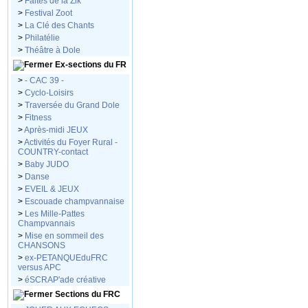
>
Faites de la Zik
>
Festival Zoot
>
La Clé des Chants
>
Philatélie
>
Théâtre à Dole
Ex-sections du FR
>
- CAC 39 -
>
Cyclo-Loisirs
>
Traversée du Grand Dole
>
Fitness
>
Après-midi JEUX
>
Activités du Foyer Rural -
COUNTRY-contact
>
Baby JUDO
>
Danse
>
EVEIL & JEUX
>
Escouade champvannaise
>
Les Mille-Pattes
Champvannais
>
Mise en sommeil des
CHANSONS
>
ex-PETANQUEduFRC
versus APC
>
éSCRAP'ade créative
Sections du FRC