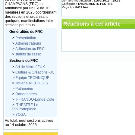
Dernière modification :
11/05/2013 : 15:32
CHAMPVANS (FRC)est
Catégorie :
EVENEMENTS FESTIFS
Page lue
6411 fois
administré par un CA de 10
membres en 2025 coordonnant
des sections et organisant
quelques manifestations inter-
Réactions à cet article
sections pour tous...
Généralités du FRC
>
Présentation
>
Administrateurs
>
Adhésion au FRC
>
statuts de l'asso
Sections du FRC
>
Art de Vivre-JEUX
>
Culture & Créations -3C
>
Equipe TECHNIQUE
>
Jouer aux ECHECS
>
Patrimoine
>
Randonnées
>
FFRANDO-Longe Côte
>
THEATRE-Lé
Zan'Portepièce
>
YOGA
Au total, neuf sections actives
au 14 octobre 2025...