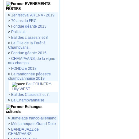
EVENEMENTS
FESTIFS
>
1er festival ARENA - 2019
>
70 ans du FRC -
>
Fondue géante 2013
>
Poikiloki
>
Bal des classes 3 et 8
>
La Fille de la Forêt à
Champvans...
>
Fondue géante 2015
>
CHAMPVANS, de la vigne
aux champs
>
FONDUE 2018
>
La randonnée pédestre
champvannaise 2019
Bal COUNTRY-
Lilly WEST
>
Bal des Classes 2 et 7.
>
La Champvannaise
Echanges
culturels
>
Jumelage franco-allemand
>
Médiathèques Grand Dole
>
BANDA JAZZ de
CHAMPVANS