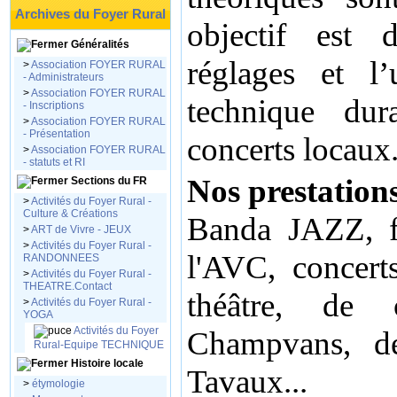
Archives du Foyer Rural
objectif est d
Généralités
réglages et l’
>
Association FOYER RURAL
- Administrateurs
>
Association FOYER RURAL
technique dur
- Inscriptions
>
Association FOYER RURAL
- Présentation
concerts locaux
>
Association FOYER RURAL
- statuts et RI
Nos prestation
Sections du FR
>
Activités du Foyer Rural -
Culture & Créations
Banda JAZZ, f
>
ART de Vivre - JEUX
>
Activités du Foyer Rural -
l'AVC, concert
RANDONNEES
>
Activités du Foyer Rural -
THEATRE.Contact
théâtre, de 
>
Activités du Foyer Rural -
YOGA
Activités du Foyer
Champvans, de
Rural-Equipe TECHNIQUE
Histoire locale
Tavaux...
>
étymologie