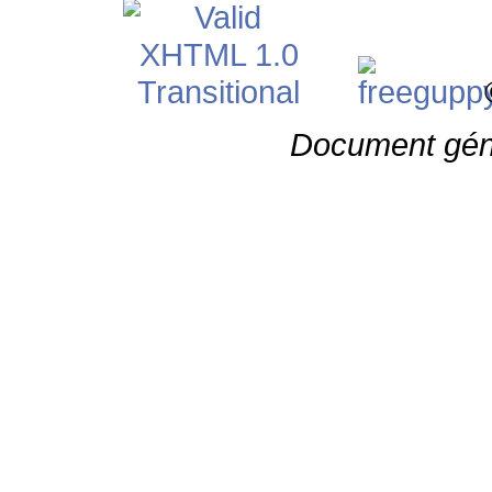
©
Document gén