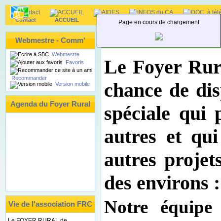
Contact
ACCUEIL
AIDES
INFOS du CA
DOC. à téléc
Page en cours de chargement
Sections du FR - Activités
Webmestre - Comm'
Webmestre
Le Foyer Ru
Favoris
Recommander
chance de dis
Version mobile
Agenda du Foyer Rural
spéciale qui 
autres et qui
autres projets
des environs :
Notre équipe 
Vie de l'association FRC
Le FOYER RURAL de