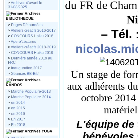
du FR de Cham
>
Archives d'avant le
31/08/2025
Archives
Ni
BIBLIOTHEQUE
>
Pages Détournées
– Tél. 
>
Ateliers créatifs 2016-2017
>
CONCOURS Haïku 2018
>
Apéro'Lectures
nicolas.m
>
Ateliers créatifs 2018-2019
>
CONCOURS Haïku 2019
>
Dernière année 2019 au
FRC
>
Inauguration 2017
Un stage de for
>
Séances BB-Bib'
Archives
aux adhérents d
RANDOS
>
Marche Populaire-2013
octobre 2014 
>
Marche Populaire-2014
>
en 2014
matériel
>
en 2015
>
en 2016
>
En 2017
L'équipe de 
>
En 2018
Archives YOGA
bénévoles s