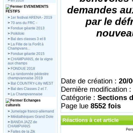
>
en 2016
demandes aux
EVENEMENTS
FESTIFS
>
1er festival ARENA - 2019
par le dé
>
70 ans du FRC -
>
Fondue géante 2013
nouveau
>
Poikiloki
>
Bal des classes 3 et 8
>
La Fille de la Forêt à
Champvans...
>
Fondue géante 2015
>
CHAMPVANS, de la vigne
aux champs
>
FONDUE 2018
>
La randonnée pédestre
champvannaise 2019
Date de création :
20/0
>
Bal COUNTRY-Lilly WEST
Dernière modification 
>
Bal des Classes 2 et 7.
>
La Champvannaise
Catégorie :
Sections 
Echanges
Page lue
8552 fois
culturels
>
Jumelage franco-allemand
>
Médiathèques Grand Dole
Réactions à cet article
>
BANDA JAZZ de
CHAMPVANS
Pers
>
Faites de la Zik