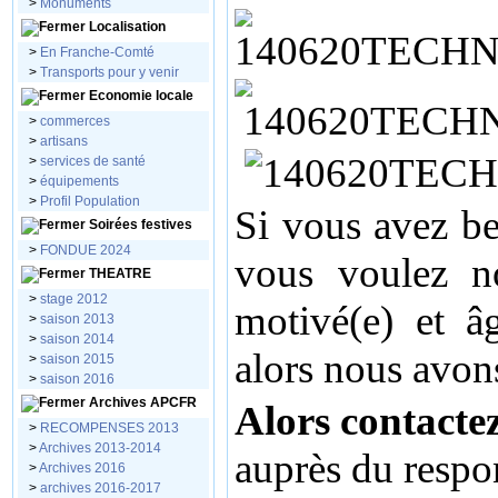
>
Monuments
Localisation
>
En Franche-Comté
>
Transports pour y venir
Economie locale
>
commerces
>
artisans
>
services de santé
>
équipements
>
Profil Population
S
i vous avez be
Soirées festives
>
FONDUE 2024
vous voulez no
THEATRE
>
stage 2012
motivé(e) et â
>
saison 2013
>
saison 2014
alors nous avon
>
saison 2015
>
saison 2016
Archives APCFR
Alors contacte
>
RECOMPENSES 2013
>
Archives 2013-2014
auprès du respo
>
Archives 2016
>
archives 2016-2017