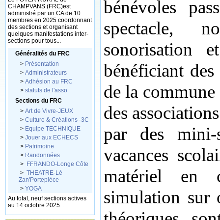
bénévoles pas
CHAMPVANS (FRC)est
administré par un CA de 10
membres en 2025 coordonnant
spectacle, n
des sections et organisant
quelques manifestations inter-
sections pour tous...
sonorisation et
Généralités du FRC
>
Présentation
bénéficiant des
>
Administrateurs
>
Adhésion au FRC
de la commune 
>
statuts de l'asso
Sections du FRC
des associations
>
Art de Vivre-JEUX
>
Culture & Créations -3C
par des mini-
>
Equipe TECHNIQUE
>
Jouer aux ECHECS
>
Patrimoine
vacances scola
>
Randonnées
>
FFRANDO-Longe Côte
matériel en 
>
THEATRE-Lé
Zan'Portepièce
>
YOGA
simulation sur 
Au total, neuf sections actives
au 14 octobre 2025...
théoriques son