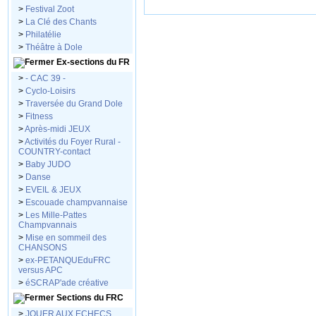
>
Festival Zoot
>
La Clé des Chants
>
Philatélie
>
Théâtre à Dole
Ex-sections du FR
>
- CAC 39 -
>
Cyclo-Loisirs
>
Traversée du Grand Dole
>
Fitness
>
Après-midi JEUX
>
Activités du Foyer Rural -
COUNTRY-contact
>
Baby JUDO
>
Danse
>
EVEIL & JEUX
>
Escouade champvannaise
>
Les Mille-Pattes
Champvannais
>
Mise en sommeil des
CHANSONS
>
ex-PETANQUEduFRC
versus APC
>
éSCRAP'ade créative
Sections du FRC
>
JOUER AUX ECHECS