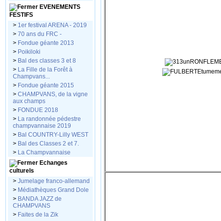
EVENEMENTS
FESTIFS
>
1er festival ARENA - 2019
>
70 ans du FRC -
>
Fondue géante 2013
>
Poikiloki
>
Bal des classes 3 et 8
>
La Fille de la Forêt à
Champvans...
>
Fondue géante 2015
>
CHAMPVANS, de la vigne
aux champs
>
FONDUE 2018
>
La randonnée pédestre
champvannaise 2019
>
Bal COUNTRY-Lilly WEST
>
Bal des Classes 2 et 7.
>
La Champvannaise
Echanges
culturels
>
Jumelage franco-allemand
>
Médiathèques Grand Dole
>
BANDA JAZZ de
CHAMPVANS
>
Faites de la Zik