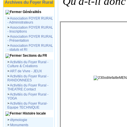
Qu'a-t-il donc
Archives du Foyer Rural
Généralités
>
Association FOYER RURAL
- Administrateurs
>
Association FOYER RURAL
- Inscriptions
>
Association FOYER RURAL
- Présentation
>
Association FOYER RURAL
- statuts et RI
Sections du FR
>
Activités du Foyer Rural -
Culture & Créations
>
ART de Vivre - JEUX
>
Activités du Foyer Rural -
RANDONNEES
>
Activités du Foyer Rural -
THEATRE.Contact
>
Activités du Foyer Rural -
YOGA
>
Activités du Foyer Rural-
Equipe TECHNIQUE
Histoire locale
>
étymologie
>
Monuments