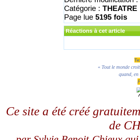
Catégorie :
THEATRE
Page lue
5195 fois
Réactions à cet article
Te
«
Tout le monde croit 
quand, en r
Ce site a été créé gratuit
de C
par Sylvie Benoit-Chieux qui