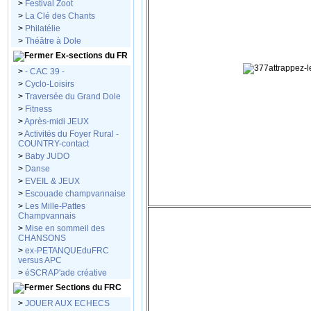
>
Festival Zoot
>
La Clé des Chants
>
Philatélie
>
Théâtre à Dole
Ex-sections du FR
>
- CAC 39 -
>
Cyclo-Loisirs
>
Traversée du Grand Dole
>
Fitness
>
Après-midi JEUX
>
Activités du Foyer Rural -
COUNTRY-contact
>
Baby JUDO
>
Danse
>
EVEIL & JEUX
>
Escouade champvannaise
>
Les Mille-Pattes
Champvannais
>
Mise en sommeil des
CHANSONS
>
ex-PETANQUEduFRC
versus APC
>
éSCRAP'ade créative
Sections du FRC
>
JOUER AUX ECHECS