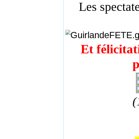
Les spectat
Et félicita
p
(