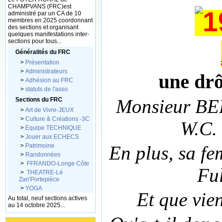
CHAMPVANS (FRC)est
administré par un CA de 10
membres en 2025 coordonnant
des sections et organisant
quelques manifestations inter-
sections pour tous...
Généralités du FRC
>
Présentation
>
Administrateurs
une dr
>
Adhésion au FRC
>
statuts de l'asso
Monsieur BER
Sections du FRC
>
Art de Vivre-JEUX
>
Culture & Créations -3C
W.C.
>
Equipe TECHNIQUE
>
Jouer aux ECHECS
>
Patrimoine
En plus, sa fe
>
Randonnées
>
FFRANDO-Longe Côte
Ful
>
THEATRE-Lé
Zan'Portepièce
>
YOGA
Et que vie
Au total, neuf sections actives
au 14 octobre 2025...