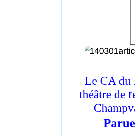
Le CA du F
r
théâtre de
Champva
Parue 