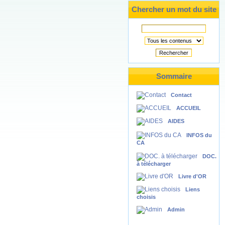
Chercher un mot du site
Rechercher
Sommaire
Contact
ACCUEIL
AIDES
INFOS du
CA
DOC.
à télécharger
Livre d'OR
Liens
choisis
Admin