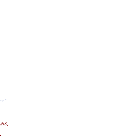
er."
ANS,