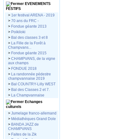
EVENEMENTS
FESTIFS
>
1er festival ARENA - 2019
>
70 ans du FRC -
>
Fondue géante 2013
>
Poikiloki
>
Bal des classes 3 et 8
>
La Fille de la Forêt à
Champvans...
>
Fondue géante 2015
>
CHAMPVANS, de la vigne
aux champs
>
FONDUE 2018
>
La randonnée pédestre
champvannaise 2019
>
Bal COUNTRY-Lilly WEST
>
Bal des Classes 2 et 7.
>
La Champvannaise
Echanges
culturels
>
Jumelage franco-allemand
>
Médiathèques Grand Dole
>
BANDA JAZZ de
CHAMPVANS
>
Faites de la Zik