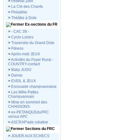
>
Festival Zoot
>
La Clé des Chants
>
Philatélie
>
Théâtre à Dole
Ex-sections du FR
>
- CAC 39 -
>
Cyclo-Loisirs
>
Traversée du Grand Dole
>
Fitness
>
Après-midi JEUX
>
Activités du Foyer Rural -
COUNTRY-contact
>
Baby JUDO
>
Danse
>
EVEIL & JEUX
>
Escouade champvannaise
>
Les Mille-Pattes
Champvannais
>
Mise en sommeil des
CHANSONS
>
ex-PETANQUEduFRC
versus APC
>
éSCRAP'ade créative
Sections du FRC
>
JOUER AUX ECHECS