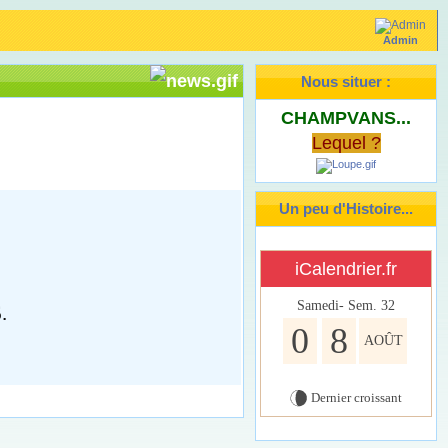
Admin
Nous situer :
CHAMPVANS...
Lequel ?
Un peu d'Histoire...
iCalendrier.fr
Samedi- Sem.
32
6.
0
8
AOÛT
Dernier croissant