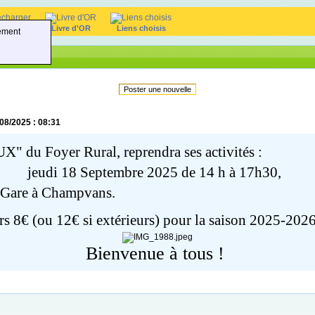
harger
Livre d'OR
Liens choisis
ement
Poster une nouvelle
/08/2025 : 08:31
UX" du Foyer Rural, reprendra ses activités :
jeudi 18 Septembre 2025
de 14 h à 17h30
,
 la Gare à Champvans.
urs 8€ (ou 12€ si extérieurs) pour la saison 2025-202
Bienvenue à tous !