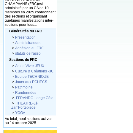
CHAMPVANS (FRC)est
administré par un CA de 10
membres en 2025 coordonnant
des sections et organisant
quelques manifestations inter-
sections pour tous...
Généralités du FRC
>
Présentation
>
Administrateurs
>
Adhésion au FRC
>
statuts de l'asso
Sections du FRC
>
Art de Vivre-JEUX
>
Culture & Créations -3C
>
Equipe TECHNIQUE
>
Jouer aux ECHECS
>
Patrimoine
>
Randonnées
>
FFRANDO-Longe Côte
>
THEATRE-Lé
Zan'Portepièce
>
YOGA
Au total, neuf sections actives
au 14 octobre 2025...