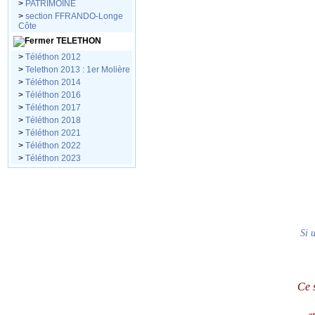
>
PATRIMOINE
>
section FFRANDO-Longe
Côte
TELETHON
>
Téléthon 2012
>
Telethon 2013 : 1er Molière
>
Téléthon 2014
>
Téléthon 2016
>
Téléthon 2017
>
Téléthon 2018
>
Téléthon 2021
>
Téléthon 2022
>
Téléthon 2023
Si 
Ce 