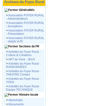
Archives du Foyer Rural
Généralités
>
Association FOYER RURAL
- Administrateurs
>
Association FOYER RURAL
- Inscriptions
>
Association FOYER RURAL
- Présentation
>
Association FOYER RURAL
- statuts et RI
Sections du FR
>
Activités du Foyer Rural -
Culture & Créations
>
ART de Vivre - JEUX
>
Activités du Foyer Rural -
RANDONNEES
>
Activités du Foyer Rural -
THEATRE.Contact
>
Activités du Foyer Rural -
YOGA
>
Activités du Foyer Rural-
Equipe TECHNIQUE
Histoire locale
>
étymologie
>
Monuments