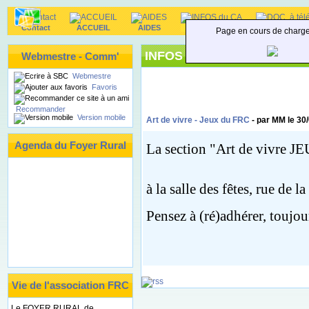
Contact
ACCUEIL
AIDES
INFOS du CA
DOC. à téléc
Page en cours de charg
INFOS du CA
Webmestre - Comm'
Webmestre
Favoris
Recommander
Version mobile
Art de vivre - Jeux du FRC
- par
MM
le 30
Agenda du Foyer Rural
La section "Art de vivre JE
à la
salle des fêtes, rue de
Pensez à (ré)adhérer, toujo
Vie de l'association FRC
Le FOYER RURAL de