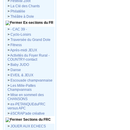
>
Festival Zoot
>
La Clé des Chants
>
Philatélie
>
Théâtre à Dole
Ex-sections du FR
>
- CAC 39 -
>
Cyclo-Loisirs
>
Traversée du Grand Dole
>
Fitness
>
Après-midi JEUX
>
Activités du Foyer Rural -
COUNTRY-contact
>
Baby JUDO
>
Danse
>
EVEIL & JEUX
>
Escouade champvannaise
>
Les Mille-Pattes
Champvannais
>
Mise en sommeil des
CHANSONS
>
ex-PETANQUEduFRC
versus APC
>
éSCRAP'ade créative
Sections du FRC
>
JOUER AUX ECHECS