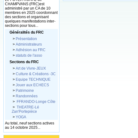
CHAMPVANS (FRC)est
administré par un CA de 10
membres en 2025 coordonnant
des sections et organisant
quelques manifestations inter-
sections pour tous...
Généralités du FRC
>
Présentation
>
Administrateurs
>
Adhésion au FRC
>
statuts de l'asso
Sections du FRC
>
Art de Vivre-JEUX
>
Culture & Créations -3C
>
Equipe TECHNIQUE
>
Jouer aux ECHECS
>
Patrimoine
>
Randonnées
>
FFRANDO-Longe Côte
>
THEATRE-Lé
Zan'Portepièce
>
YOGA
Au total, neuf sections actives
au 14 octobre 2025...