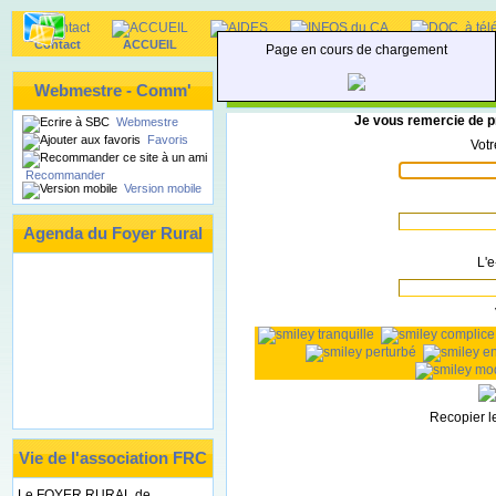
Contact
ACCUEIL
AIDES
INFOS du CA
DOC. à téléc
Page en cours de chargement
Recommander ce site à un 
Webmestre - Comm'
Je vous remercie de p
Webmestre
Favoris
Votr
Recommander
Version mobile
Agenda du Foyer Rural
L'e
Recopier l
Vie de l'association FRC
Le FOYER RURAL de