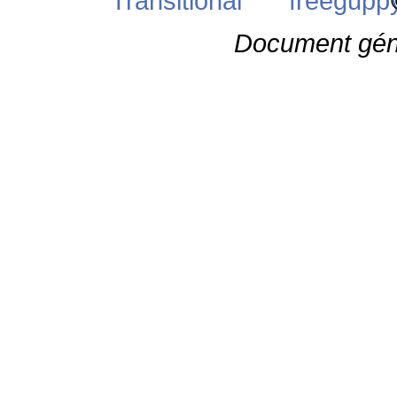
©
Document gén