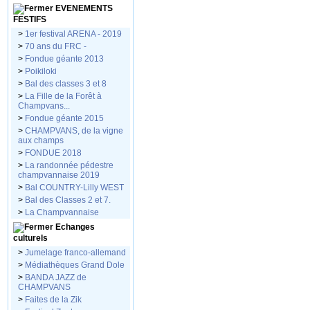
EVENEMENTS
FESTIFS
>
1er festival ARENA - 2019
>
70 ans du FRC -
>
Fondue géante 2013
>
Poikiloki
>
Bal des classes 3 et 8
>
La Fille de la Forêt à
Champvans...
>
Fondue géante 2015
>
CHAMPVANS, de la vigne
aux champs
>
FONDUE 2018
>
La randonnée pédestre
champvannaise 2019
>
Bal COUNTRY-Lilly WEST
>
Bal des Classes 2 et 7.
>
La Champvannaise
Echanges
culturels
>
Jumelage franco-allemand
>
Médiathèques Grand Dole
>
BANDA JAZZ de
CHAMPVANS
>
Faites de la Zik